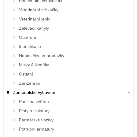
Kontinuální vstřikovače
Veterinární stříkačky
Veterinární jehly
Zalévací kanyly
Opatření
Identifikace
Napáječky na bradavky
Misky A Krmítka
Ostatní
Zařízení Ai
Zemědělské vybavení
Pasti na zvířata
Ploty a izolátory
Farmářské vozíky
Potrubní armatury