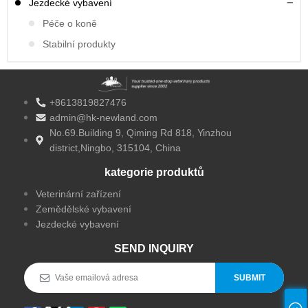
Jezdecké vybavení
Péče o koně
Stabilní produkty
+8613819827476
admin@hk-newland.com
No.69.Building 9, Qiming Rd 818, Yinzhou
district,Ningbo, 315104, China
kategorie produktů
Veterinární zařízení
Zemědělské vybavení
Jezdecké vybavení
SEND INQUIRY
SUBMIT