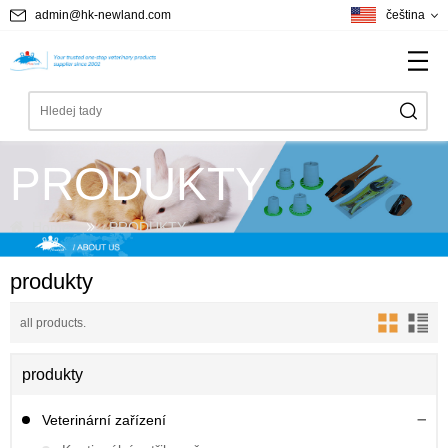
admin@hk-newland.com
čeština
PRODUKTY
Home
PRODUKTY
produkty
all products.
produkty
Veterinární zařízení