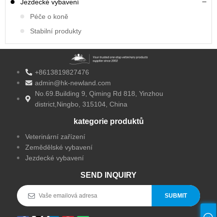
Jezdecké vybavení
Péče o koně
Stabilní produkty
+8613819827476
admin@hk-newland.com
No.69.Building 9, Qiming Rd 818, Yinzhou
district,Ningbo, 315104, China
kategorie produktů
Veterinární zařízení
Zemědělské vybavení
Jezdecké vybavení
SEND INQUIRY
SUBMIT