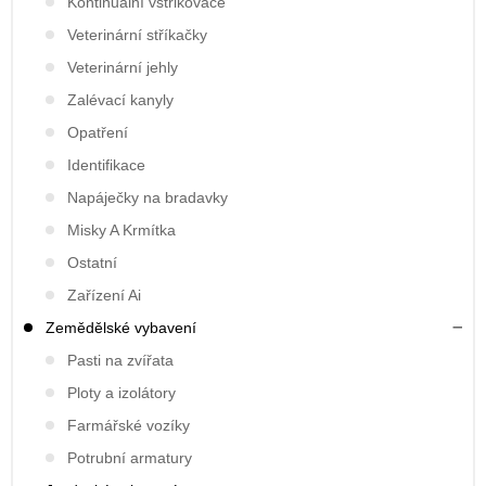
Kontinuální vstřikovače
Veterinární stříkačky
Veterinární jehly
Zalévací kanyly
Opatření
Identifikace
Napáječky na bradavky
Misky A Krmítka
Ostatní
Zařízení Ai
Zemědělské vybavení
Pasti na zvířata
Ploty a izolátory
Farmářské vozíky
Potrubní armatury