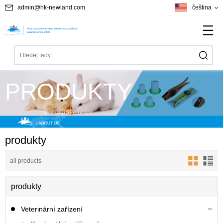
admin@hk-newland.com
čeština
PRODUKTY
Home
PRODUKTY
produkty
all products.
produkty
Veterinární zařízení