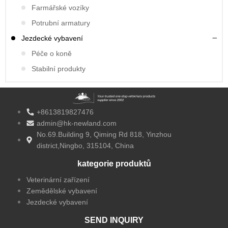
Farmářské vozíky
Potrubní armatury
Jezdecké vybavení
Péče o koně
Stabilní produkty
+8613819827476
admin@hk-newland.com
No.69.Building 9, Qiming Rd 818, Yinzhou
district,Ningbo, 315104, China
kategorie produktů
Veterinární zařízení
Zemědělské vybavení
Jezdecké vybavení
SEND INQUIRY