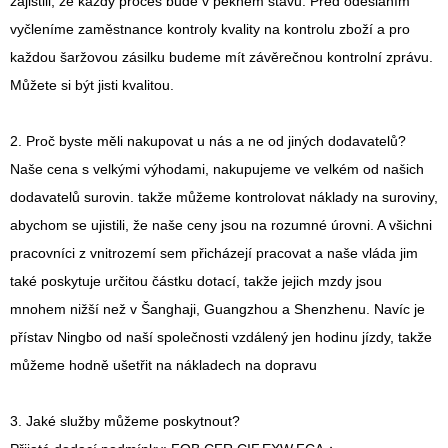
zajistili, že každý proces bude v pěkném stavu. Před odesláním
vyčleníme zaměstnance kontroly kvality na kontrolu zboží a pro
každou šaržovou zásilku budeme mít závěrečnou kontrolní zprávu.
Můžete si být jisti kvalitou.
2. Proč byste měli nakupovat u nás a ne od jiných dodavatelů?
Naše cena s velkými výhodami, nakupujeme ve velkém od našich
dodavatelů surovin. takže můžeme kontrolovat náklady na suroviny,
abychom se ujistili, že naše ceny jsou na rozumné úrovni. A všichni
pracovníci z vnitrozemí sem přicházejí pracovat a naše vláda jim
také poskytuje určitou částku dotací, takže jejich mzdy jsou
mnohem nižší než v Šanghaji, Guangzhou a Shenzhenu. Navíc je
přístav Ningbo od naší společnosti vzdálený jen hodinu jízdy, takže
můžeme hodně ušetřit na nákladech na dopravu
3. Jaké služby můžeme poskytnout?