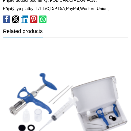
Přijaté dodací podmínky: FOB,CFR,CIF,EXW,FCA；
Přijatý typ platby: T/T,L/C,D/P D/A,PayPal,Western Union;
Related products