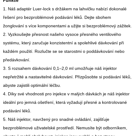
Funkce
1. Náš adaptér Luer-lock s držákem na lahvičku nabízí dokonalé
řešení pro bezproblémové podávání léků. Dejte sbohem
žonglování s více komponentami a užijte si bezproblémový zážitek.
2. Vyzkoušejte přesnost našeho vysoce přesného ventilového
systému, který zaručuje konzistentní a spolehlivé dávkování při
každém použití. Rozlučte se se starostmi o poddávkování nebo
předávkování.
3. S rozsahem dávkování 0,1–2,0 ml umožňuje náš injektor
nepřetržité a nastavitelné dávkování. Přizpůsobte si podávání léků,
abyste zajistili optimální léčbu.
4. Díky své vhodnosti pro injekce v malých dávkách je náš injektor
ideální pro jemná ošetření, která vyžadují přesné a kontrolované
podávání léků.
5. Náš injektor, navržený pro snadné ovládání, zajišťuje
bezproblémové uživatelské prostředí. Nemusíte být odborníkem,