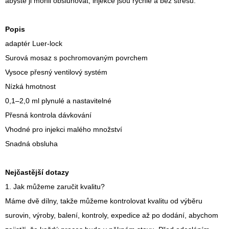
abyste ji mohli obsluhovat, injekce jsou rychlé a bez stresu.
Popis
adaptér Luer-lock
Surová mosaz s pochromovaným povrchem
Vysoce přesný ventilový systém
Nízká hmotnost
0,1–2,0 ml plynulé a nastavitelné
Přesná kontrola dávkování
Vhodné pro injekci malého množství
Snadná obsluha
Nejčastější dotazy
1. Jak můžeme zaručit kvalitu?
Máme dvě dílny, takže můžeme kontrolovat kvalitu od výběru
surovin, výroby, balení, kontroly, expedice až po dodání, abychom