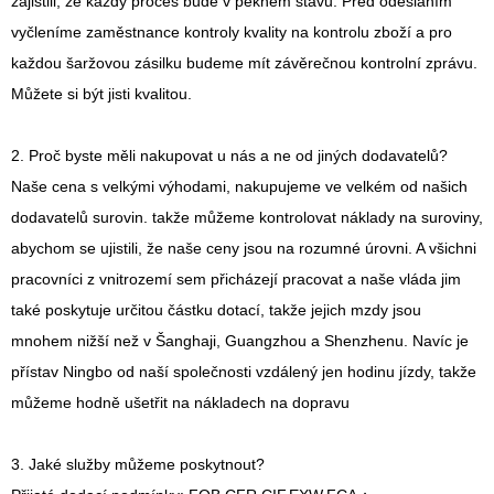
zajistili, že každý proces bude v pěkném stavu. Před odesláním
vyčleníme zaměstnance kontroly kvality na kontrolu zboží a pro
každou šaržovou zásilku budeme mít závěrečnou kontrolní zprávu.
Můžete si být jisti kvalitou.
2. Proč byste měli nakupovat u nás a ne od jiných dodavatelů?
Naše cena s velkými výhodami, nakupujeme ve velkém od našich
dodavatelů surovin. takže můžeme kontrolovat náklady na suroviny,
abychom se ujistili, že naše ceny jsou na rozumné úrovni. A všichni
pracovníci z vnitrozemí sem přicházejí pracovat a naše vláda jim
také poskytuje určitou částku dotací, takže jejich mzdy jsou
mnohem nižší než v Šanghaji, Guangzhou a Shenzhenu. Navíc je
přístav Ningbo od naší společnosti vzdálený jen hodinu jízdy, takže
můžeme hodně ušetřit na nákladech na dopravu
3. Jaké služby můžeme poskytnout?