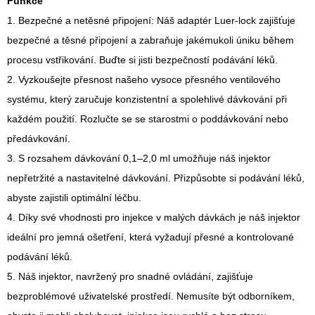
Funkce
1. Bezpečné a netěsné připojení: Náš adaptér Luer-lock zajišťuje
bezpečné a těsné připojení a zabraňuje jakémukoli úniku během
procesu vstřikování. Buďte si jisti bezpečností podávání léků.
2. Vyzkoušejte přesnost našeho vysoce přesného ventilového
systému, který zaručuje konzistentní a spolehlivé dávkování při
každém použití. Rozlučte se se starostmi o poddávkování nebo
předávkování.
3. S rozsahem dávkování 0,1–2,0 ml umožňuje náš injektor
nepřetržité a nastavitelné dávkování. Přizpůsobte si podávání léků,
abyste zajistili optimální léčbu.
4. Díky své vhodnosti pro injekce v malých dávkách je náš injektor
ideální pro jemná ošetření, která vyžadují přesné a kontrolované
podávání léků.
5. Náš injektor, navržený pro snadné ovládání, zajišťuje
bezproblémové uživatelské prostředí. Nemusíte být odborníkem,