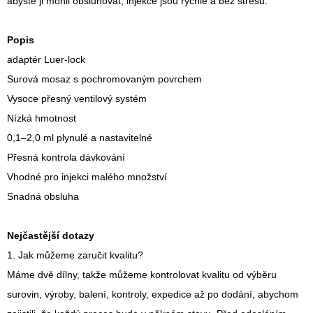
abyste ji mohli obsluhovat, injekce jsou rychlé a bez stresu.
Popis
adaptér Luer-lock
Surová mosaz s pochromovaným povrchem
Vysoce přesný ventilový systém
Nízká hmotnost
0,1–2,0 ml plynulé a nastavitelné
Přesná kontrola dávkování
Vhodné pro injekci malého množství
Snadná obsluha
Nejčastější dotazy
1. Jak můžeme zaručit kvalitu?
Máme dvě dílny, takže můžeme kontrolovat kvalitu od výběru
surovin, výroby, balení, kontroly, expedice až po dodání, abychom