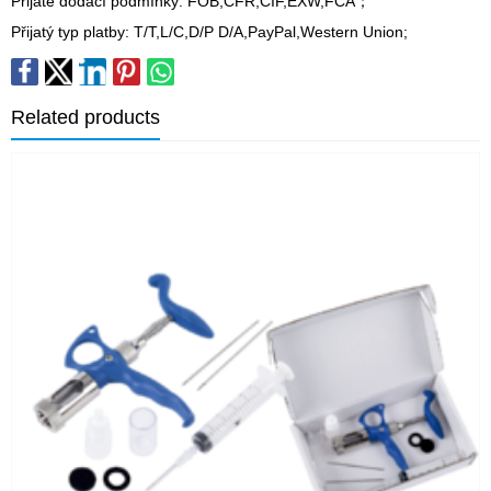
Přijaté dodací podmínky: FOB,CFR,CIF,EXW,FCA；
Přijatý typ platby: T/T,L/C,D/P D/A,PayPal,Western Union;
Related products