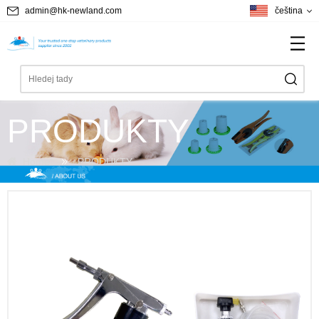
admin@hk-newland.com
čeština
PRODUKTY
Home
PRODUKTY