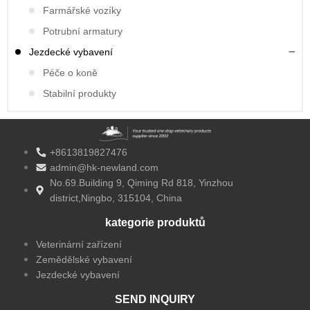
Farmářské vozíky
Potrubní armatury
Jezdecké vybavení
Péče o koně
Stabilní produkty
+8613819827476
admin@hk-newland.com
No.69.Building 9, Qiming Rd 818, Yinzhou
district,Ningbo, 315104, China
kategorie produktů
Veterinární zařízení
Zemědělské vybavení
Jezdecké vybavení
SEND INQUIRY